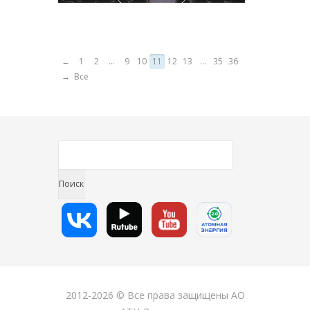
←
1
2
...
9
10
11
12
13
...
35
36
→
Все
2012-2026 © Все права защищены АО