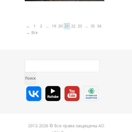
←
1
2
...
19
20
21
22
23
...
35
36
→
Все
2012-2026 © Все права защищены АО