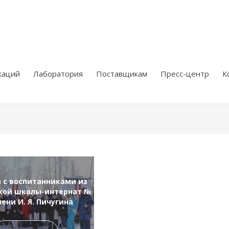
каций
Лаборатория
Поставщикам
Пресс-центр
К
а с воспитанниками из
кой школы-интернат №
мени И. Я. Пичугина