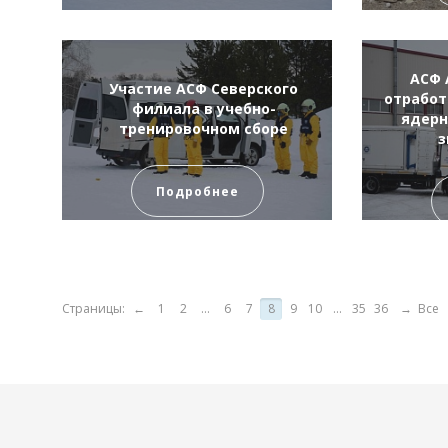
АСФ 
Участие АСФ Северского
отработ
филиала в учебно-
ядерн
тренировочном сборе
з
Подробнее
Страницы:
←
1
2
...
6
7
8
9
10
...
35
36
→
Все