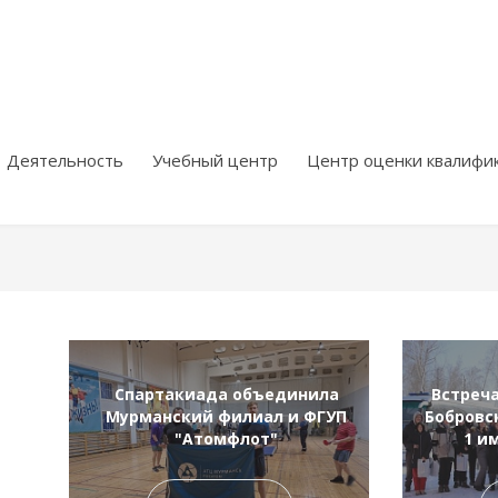
Деятельность
Учебный центр
Центр оценки квалифи
Спартакиада объединила
Встреч
Мурманский филиал и ФГУП
Бобровс
"Атомфлот"
1 и