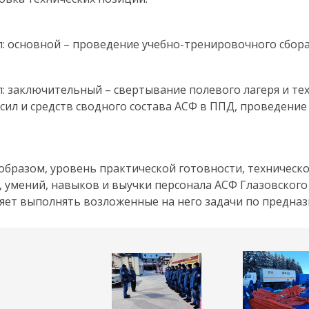
ап: основной – проведение учебно-тренировочного сбора
ап: заключительный – свертывание полевого лагеря и т
сил и средств сводного состава АСФ в ППД, проведение
образом, уровень практической готовности, техническ
, умений, навыков и выучки персонала АСФ Глазовског
яет выполнять возложенные на него задачи по предна