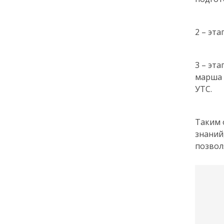
2 – эт
3 – эт
марша 
УТС.
Таким 
знаний
позвол