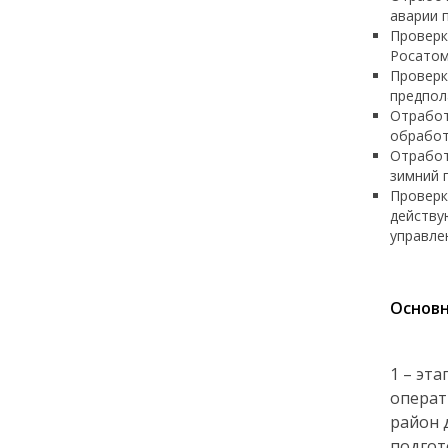
аварии 
Проверк
Росатом
Проверк
предпол
Отработ
обработ
Отработ
зимний 
Проверк
действу
управле
Основн
1 – эт
операт
район 
подгот