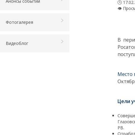
Анонсы событий
🕒 17.02
👁 Прос
Фотогалерея
В пери
Видеоблог
Росато
поступ
Место 
Октябр
Цели у
Соверше
Глазовс
РВ.
Отработ