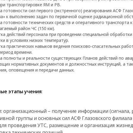
при транспортировке ЯМ и РВ.
а готовности сил первого (экстренного) реагирования АСФ Гла
а» к выполнению задач по первичной оценке радиационной обст
а готовности технических средств и оперативного транспорта 
агаемый район ЧС (150 км).
ка действий персонала при проведении специальной обработки
ки в условиях низких температур.
ка практических навыков ведения поисково-спасательных работ
период времени.
а полноты и реальности существующих Планов действий по ава
ющих нормативных документов и должностных инструкций, а та
ния, оповещения и передачи данных.
ые этапы учения
:
ап: организационный – получение информации (сигнала,
ивной группы и основных сил АСФ Глазовского филиала
для проведения УТС, размещение и организация жизнед
овка технических позиций.