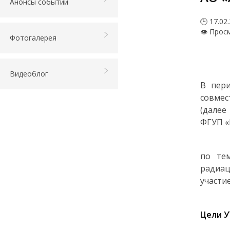
Анонсы событий
🕒 17.02
👁 Прос
Фотогалерея
Видеоблог
В пери
совмес
(далее
ФГУП «
по те
радиац
участие
Цели У