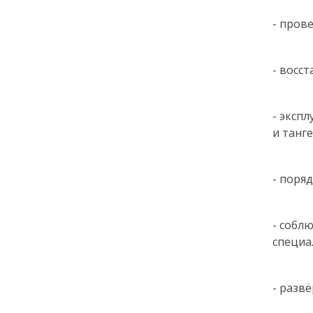
- пров
- восс
- эксп
и танг
- поря
- собл
специа
- разв