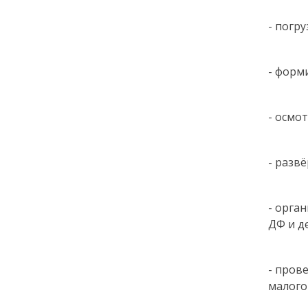
- погр
- форм
- осмо
- разв
- орга
ДФ и д
- пров
малого 