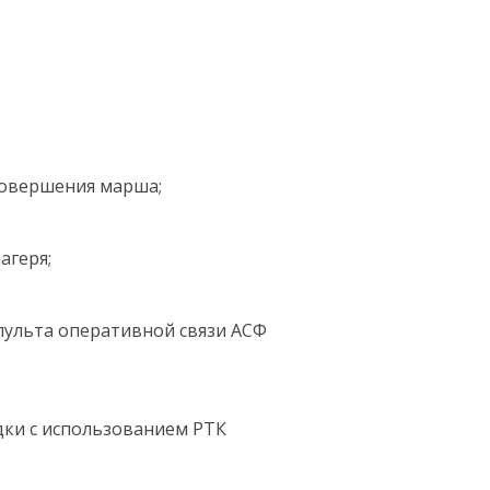
совершения марша;
агеря;
пульта оперативной связи АСФ
дки с использованием РТК