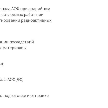
сонала АСФ при аварийном
 неотложных работ при
ртировании радиоактивных
ации последствий
 материалов.
):
нала АСФ ДФ;
по подготовке и отправке