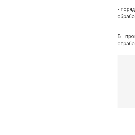
- поря
обрабо
В про
отрабо