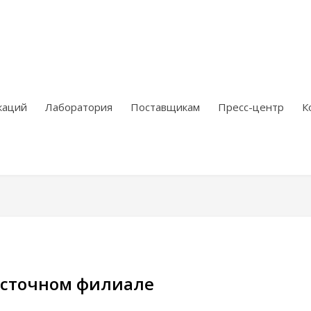
каций
Лаборатория
Поставщикам
Пресс-центр
К
осточном филиале