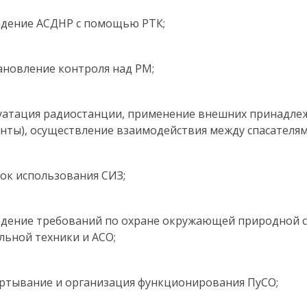
едение АСДНР с помощью РТК;
тановление контроля над РМ;
луатация радиостанции, применение внешних принадл
енты), осуществление взаимодействия между спасателя
док использования СИЗ;
юдение требований по охране окружающей природной с
льной техники и АСО;
ёртывание и организация функционирования ПуСО;