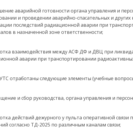
шение аварийной готовности органа управления и пер
овании и проведении аварийно-спасательных и других
ации последствий радиационной аварии при транспо
алов в назначенной зоне ответственности;
ботка взаимодействия между АСФ ДФ и ДВЦ при ликвид
ионной аварии при транспортировании радиоактивных
 УТС отработаны следующие элементы (учебные вопросы
ещение и сбор руководства, органа управления и персо
ботка действий дежурного у пульта оперативной связи 
ний согласно ТД-2025 по различным каналам связи;