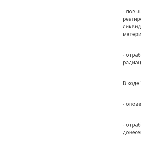
- повы
реагир
ликвид
матери
- отра
радиац
В ходе
- опов
- отра
донесе